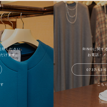
利用ください。
RINOに関
ただけます。
お電話・メ
0737-63-
ます
こち